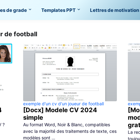
es de grade
Templates PPT
Lettres de motivation
r de football
exemple d'un cv d'un joueur de football
exemp
4
[Docx] Modele CV 2024
[Mo
simple
mod
gra
V ?
Au format Word, Noir & Blanc, compatibles
avec la majorité des traitements de texte, ces
La re
modèles sont …
toujo