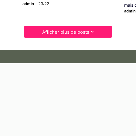
admin
-
23:22
mais 
admin
Afficher plus de posts